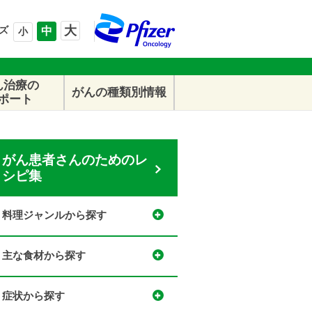
大
ズ
中
小
ん治療の
がんの種類別情報
ポート
がん患者さんのためのレ
シピ集
料理ジャンルから探す
主な食材から探す
症状から探す