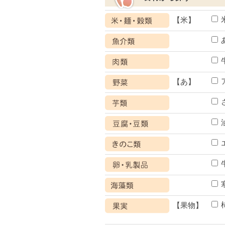
【米】
【あ】
【果物】