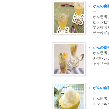
がんの食
ー
がん患者
たレシピ
て大根お
ザー株式
がんの食
がん患者
チのレシ
ァイザー
がんの食
ー
がん患者
モンソル