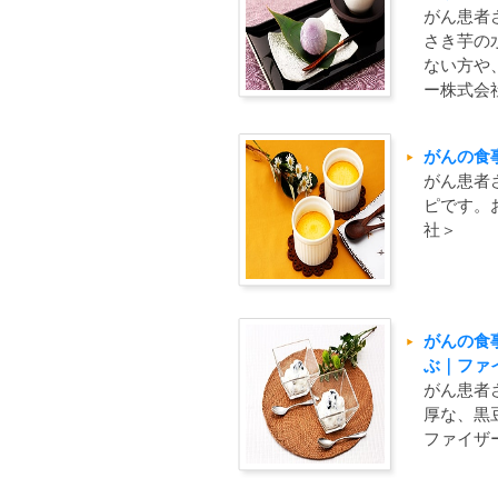
がん患者
さき芋の
ない方や
ー株式会
がんの食
がん患者
ピです。
社＞
がんの食
ぶ｜ファ
がん患者
厚な、黒
ファイザ