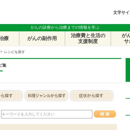
文字サイ
がんの診療から治療までの情報を学ぶ
治療費と生活の
が
治療
がんの副作用
支援制度
サ
レシピを探す
ピ集
す