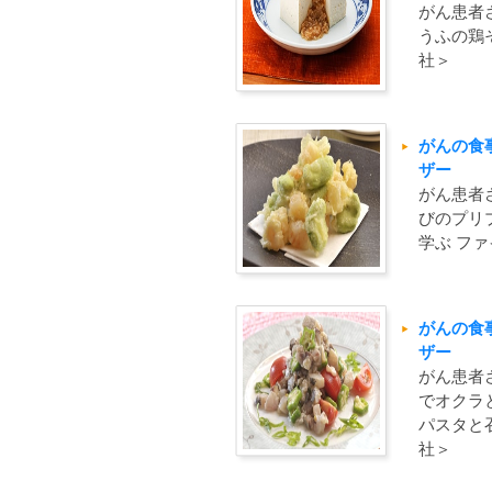
がん患者
うふの鶏
社＞
がんの食
ザー
がん患者
びのプリ
学ぶ フ
がんの食
ザー
がん患者
でオクラ
パスタと
社＞