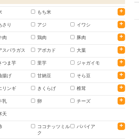
+
米
もち米
+
あさり
アジ
イワシ
+
牛肉
鶏肉
豚肉
+
アスパラガス
アボカド
大葉
+
さつま芋
里芋
ジャガイモ
+
油揚げ
甘納豆
そら豆
+
エリンギ
きくらげ
椎茸
+
牛乳
卵
チーズ
寒天
+
柿
ココナッツミル
パパイア
ク