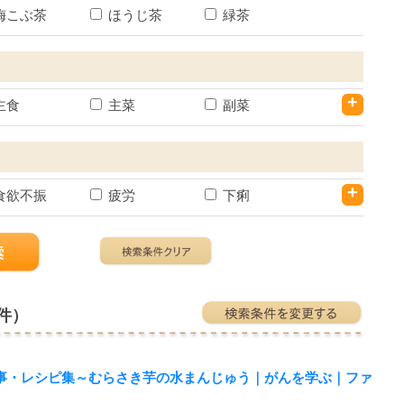
梅こぶ茶
ほうじ茶
緑茶
+
主食
主菜
副菜
+
食欲不振
疲労
下痢
件）
事・レシピ集～むらさき芋の水まんじゅう｜がんを学ぶ｜ファ