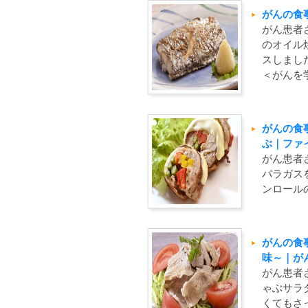
がんの食
がん患者
のオイル
スしまし
＜がんを
がんの食
ぶ｜ファ
がん患者
パラガス
ンロール
がんの食
味～｜が
がん患者
ゃぶサラ
くてもさ